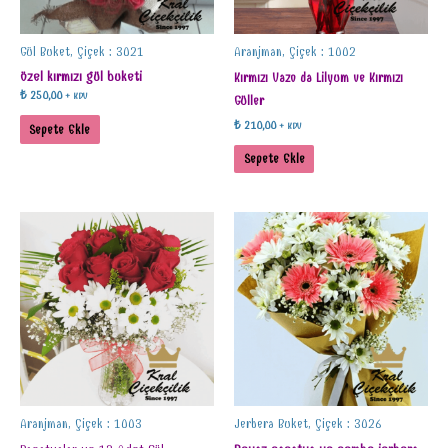
Gül Buket, Çiçek : 3021
Aranjman, Çiçek : 1002
özel kırmızı gül buketi
Kırmızı Vazo da Lilyum ve Kırmızı
₺
250,00
+ KDV
Güller
₺
210,00
+ KDV
Sepete Ekle
Sepete Ekle
Aranjman, Çiçek : 1003
Jerbera Buket, Çiçek : 3026