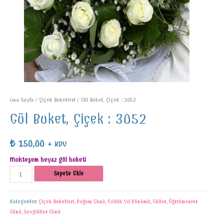
Ana Sayfa
/
Çiçek Buketleri
/ Gül Buket, Çiçek : 3052
Gül Buket, Çiçek : 3052
₺
150,00
+ KDV
Muhteşem beyaz gül buketi
Sepete Ekle
Kategoriler:
Çiçek Buketleri
,
Doğum Günü
,
Evlilik Yıl Dönümü
,
Güller
,
Öğretmenler
Günü
,
Sevgililier Günü