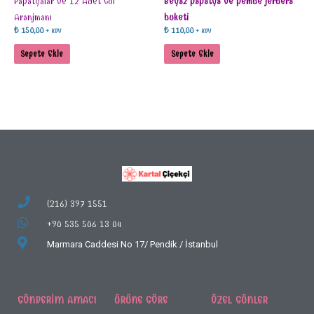
Papatyalar ve 12 Adet Gül
Beyaz papatya ve pembe jerbera
Aranjmanı
buketi
₺
150,00
₺
110,00
+ KDV
+ KDV
Sepete Ekle
Sepete Ekle
(216) 397 1551
+90 535 506 13 04
Marmara Caddesi No 17/
Pendik / İstanbul
GÖNDERIM AMACI
ÜRÜNE GÖRE
ÖZEL GÜNLER