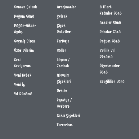
Cenaze Çelenk
Aranjmanlar
8 Mart
Kadınlar Günü
Doğum Günü
Çelenk
Anneler Günü
Düğün-Nikah-
Çiçek
Açılış
Buketleri
Babalar Günü
Geçmiş Olsun
Ferforje
Doğum Günü
Özür Dilerim
Güller
Evlilik Yıl
Dönümü
Seni
Lilyum /
Seviyorum
Zambak
Öğretmenler
Günü
Yeni Bebek
Mevsim
Çiçekleri
Sevgililier Günü
Yeni İş
Orkide
Yıl Dönümü
Papatya /
Gerbera
Saksı Çiçekleri
Terrarium