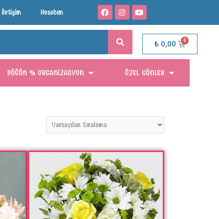
İletişim
Hesabım
₺
0,00
DÜĞÜN % ORGANIZASYON
ÖZEL GÜNLER