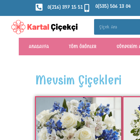
0(535) 506 13 04
0(216) 397 15 51
ANASAYFA
TÜM ÜRÜNLER
GÖNDERIM 
Mevsim Çiçekleri