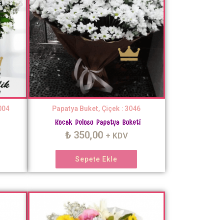
004
Papatya Buket, Çiçek : 3046
Kucak Dolusu Papatya Buketi
₺
350,00
+ KDV
Sepete Ekle