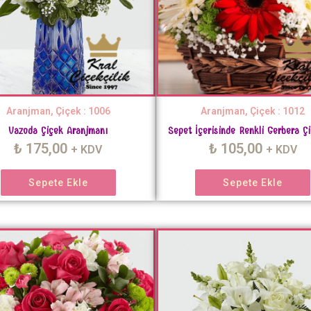
Aranjman, Çiçek : 1006
Aranjman, Çiçek : 1012
Vazoda Çiçek Aranjmanı
Sepet İçerisinde Renkli Gerbera Çi
₺
175,00
₺
105,00
+ KDV
+ KDV
Sepete Ekle
Sepete Ekle