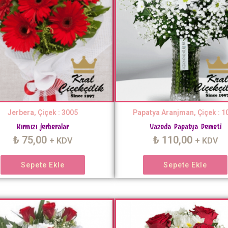
Jerbera, Çiçek : 3005
Papatya Aranjman, Çiçek : 1
Kırmızı jerberalar
Vazoda Papatya Demeti
₺
75,00
₺
110,00
+ KDV
+ KDV
Sepete Ekle
Sepete Ekle