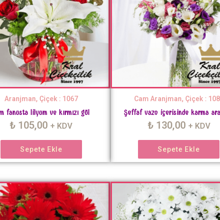
Aranjman, Çiçek : 1067
Cam Aranjman, Çiçek : 10
m fanusta lilyum ve kırmızı gül
Şeffaf vazo içerisinde karma ar
₺
105,00
₺
130,00
+ KDV
+ KDV
Sepete Ekle
Sepete Ekle