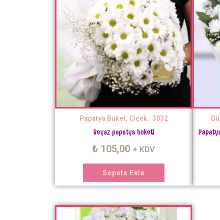
Papatya Buket, Çiçek : 3032
Gü
Papatya
Beyaz papatya buketi
₺
105,00
+ KDV
Sepete Ekle