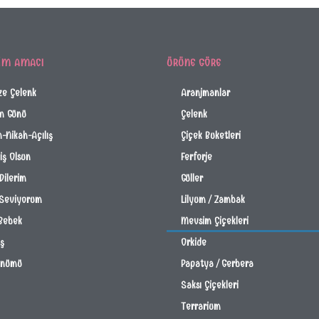
IM AMACI
ÜRÜNE GÖRE
ze Çelenk
Aranjmanlar
m Günü
Çelenk
-Nikah-Açılış
Çiçek Buketleri
ş Olsun
Ferforje
Dilerim
Güller
 Seviyorum
Lilyum / Zambak
Bebek
Mevsim Çiçekleri
İş
Orkide
önümü
Papatya / Gerbera
Saksı Çiçekleri
Terrarium