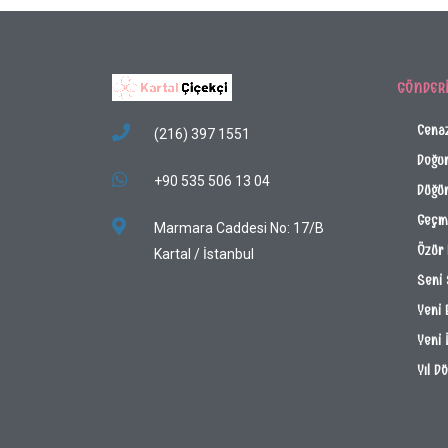
GÖNDER
Cena
(216) 397 1551
Doğu
+90 535 506 13 04
Düğün
Geçmi
Marmara Caddesi No: 17/B
Özür 
Kartal / İstanbul
Seni
Yeni 
Yeni 
Yıl D