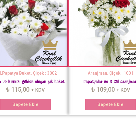
l,Papatya Buket, Çiçek : 3002
Aranjman, Çiçek : 1001
 ve kırmızı gülden oluşan şık buket
Papatyalar ve 3 Gül Aranjma
₺
115,00
₺
109,00
+ KDV
+ KDV
Sepete Ekle
Sepete Ekle