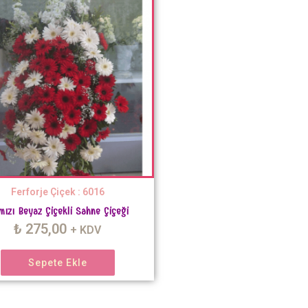
Ferforje Çiçek : 6016
mızı Beyaz Çiçekli Sahne Çiçeği
₺
275,00
+ KDV
Sepete Ekle