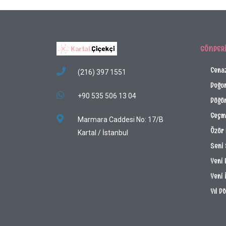
GÖNDER
Cena
(216) 397 1551
Doğu
+90 535 506 13 04
Düğün
Geçmi
Marmara Caddesi No: 17/B
Özür 
Kartal / İstanbul
Seni
Yeni 
Yeni 
Yıl D