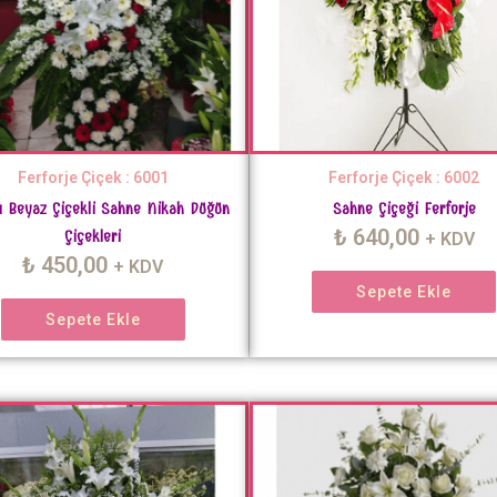
Ferforje Çiçek : 6001
Ferforje Çiçek : 6002
ı Beyaz Çiçekli Sahne Nikah Düğün
Sahne Çiçeği Ferforje
₺
640,00
Çiçekleri
+ KDV
₺
450,00
+ KDV
Sepete Ekle
Sepete Ekle