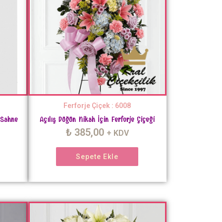
Ferforje Çiçek : 6008
 Sahne
Açılış Düğün Nikah İçin Ferforje Çiçeği
₺
385,00
+ KDV
Sepete Ekle