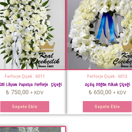
Ferforje Çiçek : 6011
Ferforje Çiçek : 6012
Gül Lilyum Papatya Ferforje Çiçeği
Açılış Düğün Nikah Çiçeği
₺
750,00
₺
650,00
+ KDV
+ KDV
Sepete Ekle
Sepete Ekle