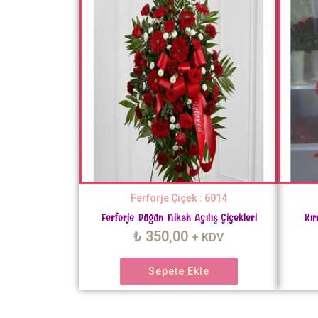
Ferforje Çiçek : 6014
Ferforje Düğün Nikah Açılış Çiçekleri
Kır
₺
350,00
+ KDV
Sepete Ekle