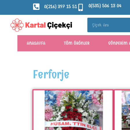
0(535) 506 13 04
0(216) 397 15 51
ANASAYFA
TÜM ÜRÜNLER
GÖNDERIM 
Ferforje