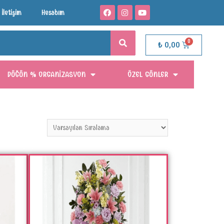
İletişim
Hesabım
₺
0,00
DÜĞÜN % ORGANIZASYON
ÖZEL GÜNLER