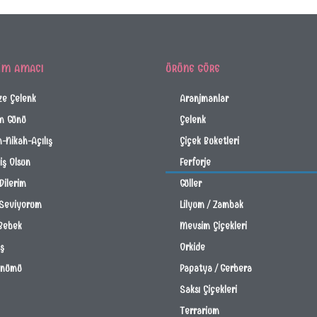
IM AMACI
ÜRÜNE GÖRE
ze Çelenk
Aranjmanlar
m Günü
Çelenk
-Nikah-Açılış
Çiçek Buketleri
ş Olsun
Ferforje
Dilerim
Güller
 Seviyorum
Lilyum / Zambak
Bebek
Mevsim Çiçekleri
İş
Orkide
önümü
Papatya / Gerbera
Saksı Çiçekleri
Terrarium