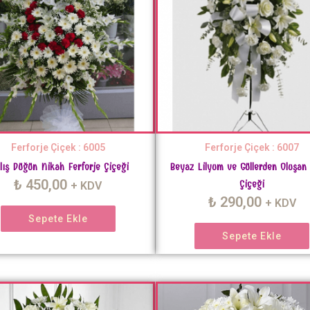
Ferforje Çiçek : 6005
Ferforje Çiçek : 6007
lış Düğün Nikah Ferforje Çiçeği
Beyaz Lilyum ve Güllerden Oluşan
₺
450,00
Çiçeği
+ KDV
₺
290,00
+ KDV
Sepete Ekle
Sepete Ekle