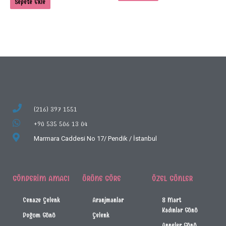
Sepete Ekle
(216) 397 1551
+90 535 506 13 04
Marmara Caddesi No 17/
Pendik / İstanbul
GÖNDERIM AMACI
ÜRÜNE GÖRE
ÖZEL GÜNLER
Cenaze Çelenk
Aranjmanlar
8 Mart
Kadınlar Günü
Doğum Günü
Çelenk
Anneler Günü