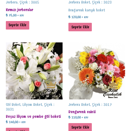
Jerbera, Çiçek : 3005
Jerbera Buket, Çiçek : 3023
Kırmızı jerberalar
Rengarenk karışık buket
₺
75,00
+ KDV
₺
120,00
+ KDV
Sepete Ekle
Sepete Ekle
Gül Buket, Lilyum Buket, Çiçek :
Jerbera Buket, Çiçek : 3017
3031
Rengarenk esinti
Beyaz lilyum ve pembe gül buketi
₺
110,00
+ KDV
₺
140,00
+ KDV
Sepete Ekle