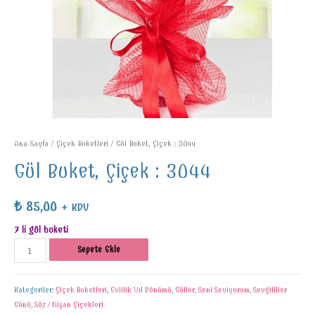
Ana Sayfa
/
Çiçek Buketleri
/ Gül Buket, Çiçek : 3044
Gül Buket, Çiçek : 3044
₺
85,00
+ KDV
7 li gül buketi
Sepete Ekle
Kategoriler:
Çiçek Buketleri
,
Evlilik Yıl Dönümü
,
Güller
,
Seni Seviyorum
,
Sevgililier
Günü
,
Söz / Nişan Çiçekleri