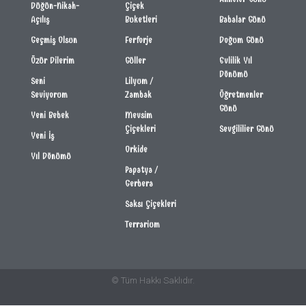
Düğün-Nikah-
Çiçek
Açılış
Buketleri
Babalar Günü
Geçmiş Olsun
Ferforje
Doğum Günü
Özür Dilerim
Güller
Evlilik Yıl
Dönümü
Seni
Lilyum /
Seviyorum
Zambak
Öğretmenler
Günü
Yeni Bebek
Mevsim
Çiçekleri
Sevgililier Günü
Yeni İş
Orkide
Yıl Dönümü
Papatya /
Gerbera
Saksı Çiçekleri
Terrarium
© Tüm Hakkı Saklıdır.