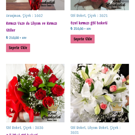
Aranjman, Çiçek : 1002
Gül Buket, Çiçek : 3021
özel kırmızı gül buketi
Kırmızı Vazo da Lilyum ve Kırmızı
₺
250,00
+ KDV
Güller
₺
210,00
+ KDV
Sepete Ekle
Sepete Ekle
Gül Buket, Çiçek : 3030
Gül Buket, Lilyum Buket, Çiçek :
3031