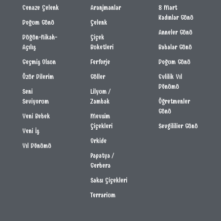
Cenaze Çelenk
Aranjmanlar
8 Mart
Kadınlar Günü
Doğum Günü
Çelenk
Anneler Günü
Düğün-Nikah-
Çiçek
Açılış
Buketleri
Babalar Günü
Geçmiş Olsun
Ferforje
Doğum Günü
Özür Dilerim
Güller
Evlilik Yıl
Dönümü
Seni
Lilyum /
Seviyorum
Zambak
Öğretmenler
Günü
Yeni Bebek
Mevsim
Çiçekleri
Sevgililier Günü
Yeni İş
Orkide
Yıl Dönümü
Papatya /
Gerbera
Saksı Çiçekleri
Terrarium