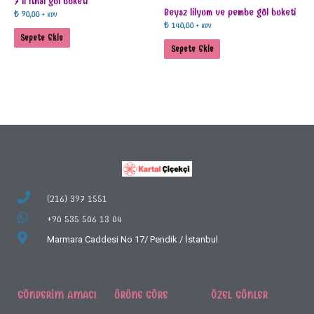
7 li ithal gül buketi
Beyaz lilyum ve pembe gül buketi
₺
90,00
+ KDV
₺
140,00
+ KDV
Sepete Ekle
Sepete Ekle
(216) 397 1551
+90 535 506 13 04
Marmara Caddesi No 17/
Pendik / İstanbul
GÖNDERIM AMACI
ÜRÜNE GÖRE
ÖZEL GÜNLER