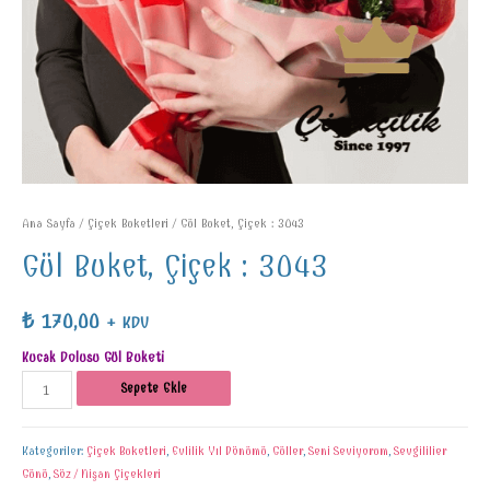
Ana Sayfa
/
Çiçek Buketleri
/ Gül Buket, Çiçek : 3043
Gül Buket, Çiçek : 3043
₺
170,00
+ KDV
Kucak Dolusu Gül Buketi
Sepete Ekle
Kategoriler:
Çiçek Buketleri
,
Evlilik Yıl Dönümü
,
Güller
,
Seni Seviyorum
,
Sevgililier
Günü
,
Söz / Nişan Çiçekleri