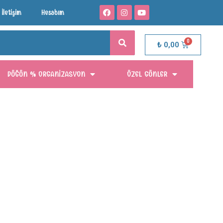
İletişim
Hesabım
₺
0,00
DÜĞÜN % ORGANIZASYON
ÖZEL GÜNLER