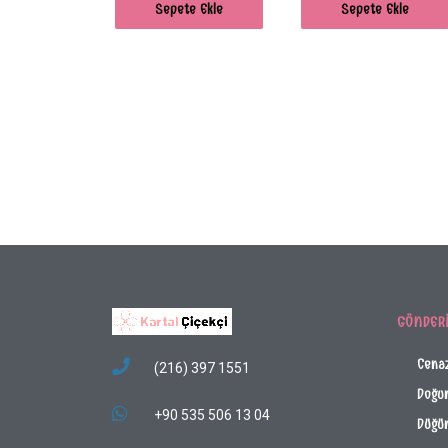
Sepete Ekle
Sepete Ekle
GÖNDER
Cena
(216) 397 1551
Doğu
+90 535 506 13 04
Düğün