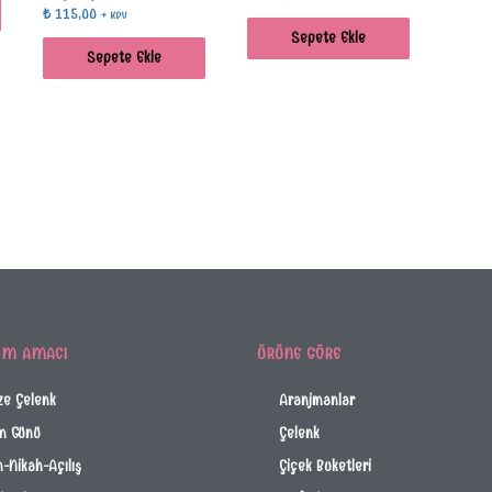
₺
115,00
+ KDV
Sepete Ekle
Sepete Ekle
IM AMACI
ÜRÜNE GÖRE
ze Çelenk
Aranjmanlar
m Günü
Çelenk
-Nikah-Açılış
Çiçek Buketleri