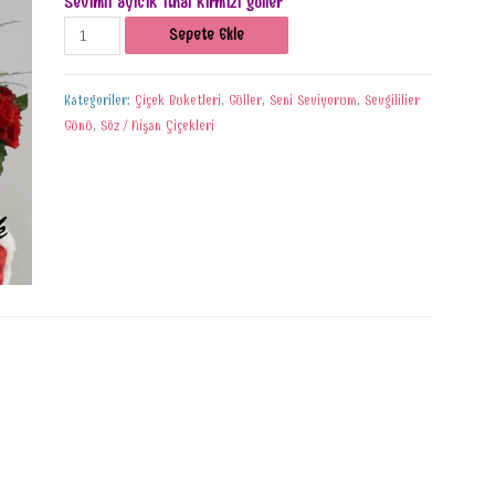
Sevimli ayıcık ithal kırmızı güller
Sepete Ekle
Kategoriler:
Çiçek Buketleri
,
Güller
,
Seni Seviyorum
,
Sevgililier
Günü
,
Söz / Nişan Çiçekleri