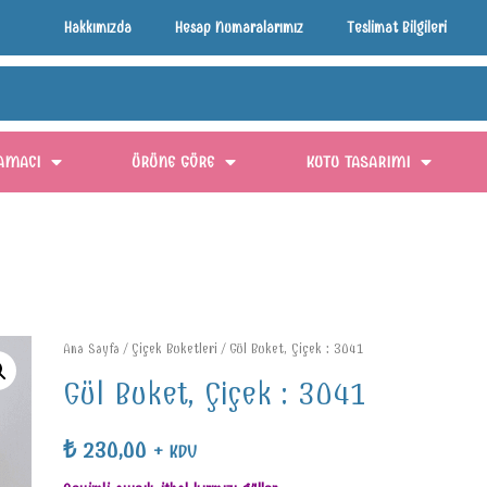
Hakkımızda
Hesap Numaralarımız
Teslimat Bilgileri
AMACI
ÜRÜNE GÖRE
KUTU TASARIMI
Ana Sayfa
/
Çiçek Buketleri
/ Gül Buket, Çiçek : 3041
Gül Buket, Çiçek : 3041
₺
230,00
+ KDV