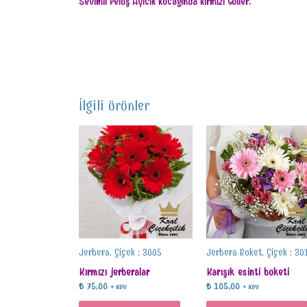
Sevimli Peluş Ayıcık Kucağında Kırmızı Güller.
İlgili ürünler
Jerbera, Çiçek : 3005
Jerbera Buket, Çiçek : 30
Kırmızı jerberalar
Karışık esinti buketi
₺
75,00
₺
105,00
+ KDV
+ KDV