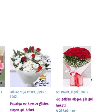
11
Gül,Papatya Buket, Çiçek :
Gül Buket, Çiçek : 3034
3002
60 gülden oluşan şık gül
Papatya ve kırmızı gülden
buketi
oluşan şık buket
₺
299,00
+ KDV