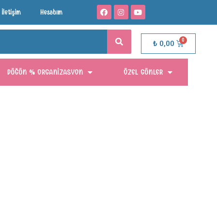
İletişim
Hesabım
₺
0,00
DÜĞÜN % ORGANIZASYON
ÖZEL GÜNLER