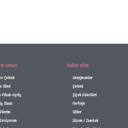
IM AMACI
ÜRÜNE GÖRE
ze Çelenk
Aranjmanlar
m Günü
Çelenk
-Nikah-Açılış
Çiçek Buketleri
ş Olsun
Ferforje
Dilerim
Güller
 Seviyorum
Lilyum / Zambak