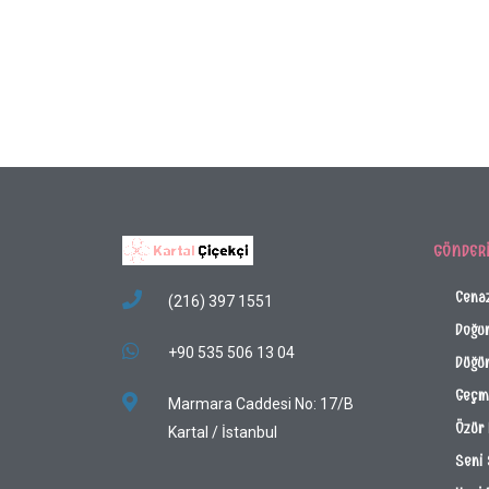
GÖNDER
Cena
(216) 397 1551
Doğu
+90 535 506 13 04
Düğün
Geçmi
Marmara Caddesi No: 17/B
Özür 
Kartal / İstanbul
Seni