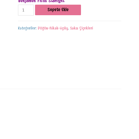
Benjamen Ficus Starlight
Sepete Ekle
Kategoriler:
Düğün-Nikah-Açılış
,
Saksı Çiçekleri