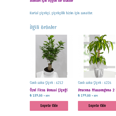
alanları için uygun bir bitkidir
Kartal çiçekçi, çiçekçilik bizim için sanattır.
İlgili ürünler
Canlı saksı Çiçek : 6212
Canlı saksı Çiçek : 6226
Özel Ficus Bonsai Çiçeği
Dracena Massengena 2 l
₺
139,00
₺
199,00
+ KDV
+ KDV
Sepete Ekle
Sepete Ekle