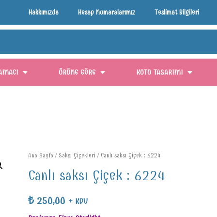
Hakkımızda
Hesap Numaralarımız
Teslimat Bilgileri
AMACI
ÜRÜNE GÖRE
KUTU TASARIMI
Ana Sayfa
/
Saksı Çiçekleri
/ Canlı saksı Çiçek : 6224
Canlı saksı Çiçek : 6224
₺
250,00
+ KDV