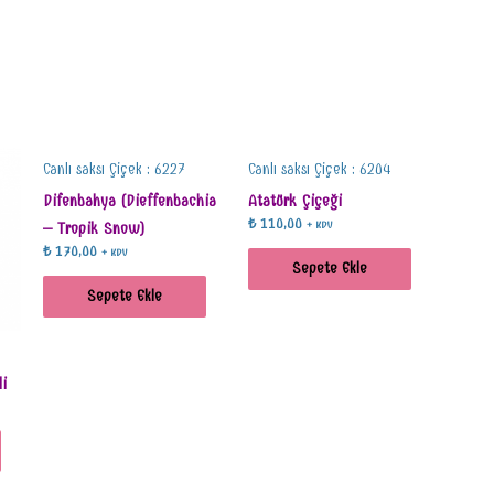
Canlı saksı Çiçek : 6227
Canlı saksı Çiçek : 6204
Difenbahya (Dieffenbachia
Atatürk Çiçeği
₺
110,00
– Tropik Snow)
+ KDV
₺
170,00
+ KDV
Sepete Ekle
Sepete Ekle
i