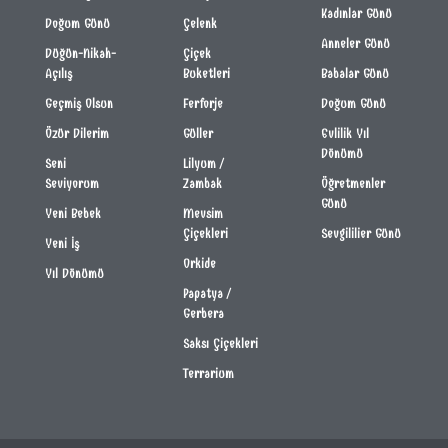
Kadınlar Günü
Doğum Günü
Çelenk
Anneler Günü
Düğün-Nikah-
Çiçek
Açılış
Buketleri
Babalar Günü
Geçmiş Olsun
Ferforje
Doğum Günü
Özür Dilerim
Güller
Evlilik Yıl
Dönümü
Seni
Lilyum /
Seviyorum
Zambak
Öğretmenler
Günü
Yeni Bebek
Mevsim
Çiçekleri
Sevgililier Günü
Yeni İş
Orkide
Yıl Dönümü
Papatya /
Gerbera
Saksı Çiçekleri
Terrarium