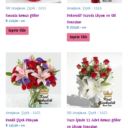
Gül Aranjman, Çiçek : 1015
Aranjman, Çiçek : 1010
Fanusta kırmızı güller
Dekoratif Vazoda Lilyum ve Gül
₺
110,00
+ KDV
Goncaları
₺
250,00
+ KDV
Sepete Ekle
Sepete Ekle
Aranjman, Çiçek : 1025
Gül Aranjman, Çiçek : 1022
Renkli Çiçek Dünyam
Vazo İçinde 11 Adet Kırmızı güller
₺
165,00
+ KDV
ve Lilyum Goncaları