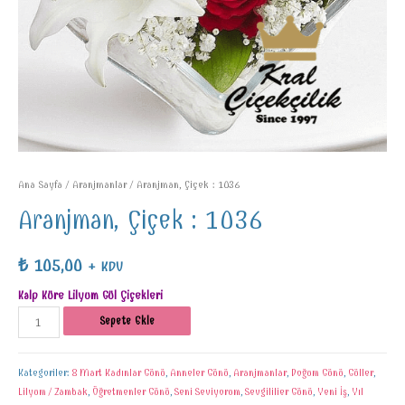
Ana Sayfa
/
Aranjmanlar
/ Aranjman, Çiçek : 1036
Aranjman, Çiçek : 1036
₺
105,00
+ KDV
Kalp Küre Lilyum Gül Çiçekleri
Sepete Ekle
Kategoriler:
8 Mart Kadınlar Günü
,
Anneler Günü
,
Aranjmanlar
,
Doğum Günü
,
Güller
,
Lilyum / Zambak
,
Öğretmenler Günü
,
Seni Seviyorum
,
Sevgililier Günü
,
Yeni İş
,
Yıl