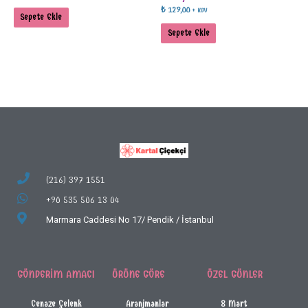
₺
129,00
+ KDV
Sepete Ekle
Sepete Ekle
(216) 397 1551
+90 535 506 13 04
Marmara Caddesi No 17/
Pendik / İstanbul
GÖNDERIM AMACI
ÜRÜNE GÖRE
ÖZEL GÜNLER
Cenaze Çelenk
Aranjmanlar
8 Mart